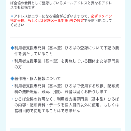
レ
ル
ば全協の会員として登録しているメールアドレスと異なるアドレ
ス
ア
スでも結構です
ド
＊
アドレスはエラーになる場合がございますので、
必ずドメイン
レ
指定受信、もしくは｢迷惑メール対策｣等の設定
で受信可能にして
ス
ください
を
確
認
◆
利用者支援専門員（基本型）ひろばの登録について下記の要
件を満たしていること
・
利用者支援事業（基本型）を実施している団体または専門員
の方
◆
著作権・個人情報について
・
利用者支援専門員（基本型）ひろばで使用する映像、配布資
料の無断転載、録画、撮影、録音は固くお断りします
・
ひろば全協の許可なく、利用者支援専門員（基本型）ひろば
の内容・配布資料・データを個人目的以外に使用、もしくは
営利目的で使用することはできません