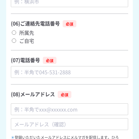
(06)ご連絡先電話番号
所属先
ご自宅
(07)電話番号
(08)メールアドレス
メ
ー
ル
ア
メ
ド
ー
＊
登録いただいたメールアドレスにメルマガを配信します。ひろ