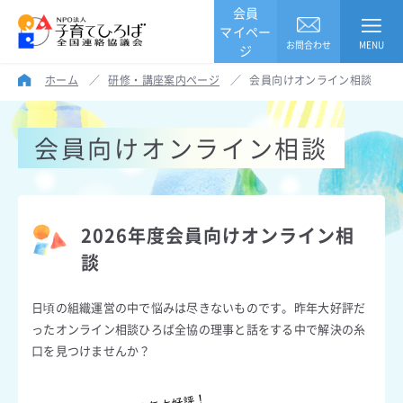
会員
マイペー
お問合わせ
MENU
ジ
ホーム
／
研修・講座案内ページ
／
会員向けオンライン相談
会員向けオンライン相談
2026年度会員向けオンライン相
談
日頃の組織運営の中で悩みは尽きないものです。昨年大好評だ
ったオンライン相談ひろば全協の理事と話をする中で解決の糸
口を見つけませんか？