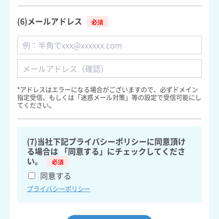
(6)メールアドレス
メ
ー
ル
ア
メ
ド
ー
*アドレスはエラーになる場合がございますので、必ずドメイン
レ
ル
指定受信、もしくは「迷惑メール対策」等の設定で受信可能にし
ス
ア
てください。
ド
レ
ス
を
(7)当社下記プライバシーポリシーに同意頂け
確
る場合は 「同意する」にチェックしてくださ
認
い。
同意する
プライバシーポリシー