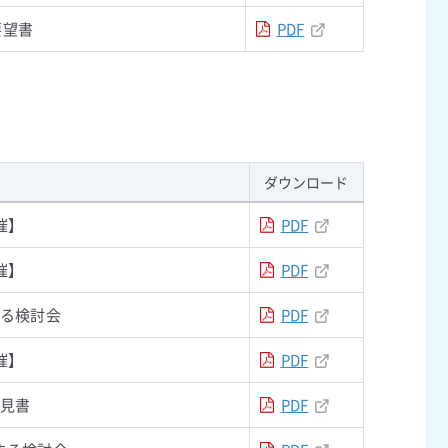
要望書
PDF
ダウンロード
催】
PDF
催】
PDF
する検討会
PDF
催】
PDF
意見書
PDF