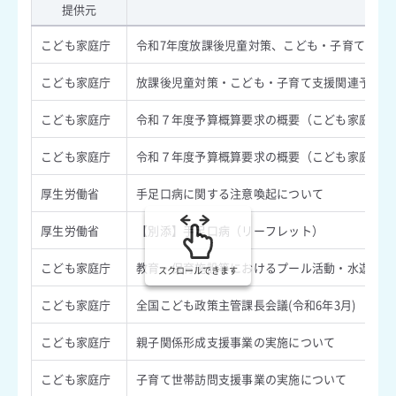
提供元
内
こども家庭庁
令和7年度放課後児童対策、こども・子育て支援関
こども家庭庁
放課後児童対策・こども・子育て支援関連予算概
こども家庭庁
令和７年度予算概算要求の概要（こども家庭庁全
こども家庭庁
令和７年度予算概算要求の概要（こども家庭庁全
厚生労働省
手足口病に関する注意喚起について
厚生労働省
【別添】手足口病（リーフレット）
こども家庭庁
教育・保育施設等におけるプール活動・水遊びの
スクロールできます
こども家庭庁
全国こども政策主管課長会議(令和6年3月)
こども家庭庁
親子関係形成支援事業の実施について
こども家庭庁
子育て世帯訪問支援事業の実施について