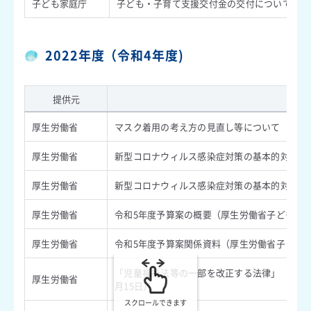
子ども家庭庁
子ども・子育て支援交付金の交付について【交
2022年度（令和4年度)
提供元
内
厚生労働省
マスク着用の考え方の見直し等について （令和5
厚生労働省
新型コロナウィルス感染症対策の基本的対処方針
厚生労働省
新型コロナウィルス感染症対策の基本的対処方針
厚生労働省
令和5年度予算案の概要（厚生労働省子ども家庭
厚生労働省
令和5年度予算案関係資料（厚生労働省子ども家
「児童福祉法等の一部を改正する法律」（令和４年
厚生労働省
月15日）
スクロールできます