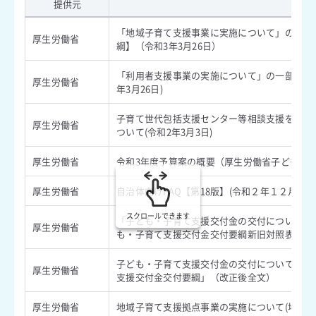
提供元
内
「地域子育て支援事業に実施について」の一部
厚生労働省
綱】（令和3年3月26日）
「利用者支援事業の実施について」の一部改正
厚生労働省
年3月26日)
子育て世代包括支援センター等相談支援を実施
厚生労働省
ついて(令和2年3月3日)
厚生労働省
令和3年度予算案の概要（厚生労働省子ども家庭
厚生労働省
自治体向けFAQ【第18版】(令和２年１２月２１
スクロールできます
「子ども・子育て支援交付金の交付について」の
厚生労働省
も・子育て支援交付金交付要綱新旧対照表」
子ども・子育て支援交付金の交付について（第八
厚生労働省
支援交付金交付要綱」（改正後全文）
厚生労働省
地域子育て支援拠点事業の実施について(地域子