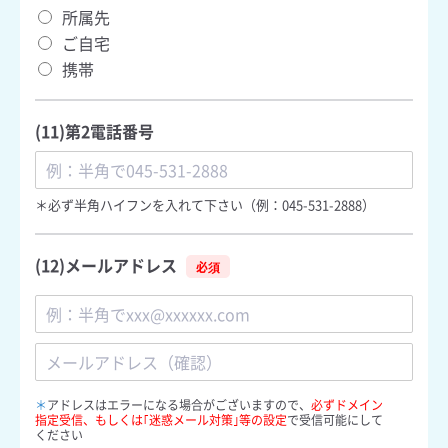
所属先
ご自宅
携帯
(11)第2電話番号
＊必ず半角ハイフンを入れて下さい（例：045-531-2888）
(12)メールアドレス
メ
ー
ル
ア
メ
ド
ー
＊
アドレスはエラーになる場合がございますので、
必ずドメイン
レ
ル
指定受信、もしくは｢迷惑メール対策｣等の設定
で受信可能にして
ス
ア
ください