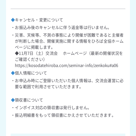
ド
レ
ス
を
◆
キャンセル・変更について
確
認
・お振込み後のキャンセルに伴う返金等は行いません。
・災害、天候等、不測の事態により開催が困難であると主催者
が判断した場合、開催実施に関する情報をひろば全協ホーム
ページに掲載します。
◆11月7日（土）交流会 ホームページ（最新の開催状況を
ご確認ください）
https://kosodatehiroba.com/seminar-info/zenkoku#a06
◆
個人情報について
・お申込み時にご登録いただいた個人情報は、交流会運営に必
要な範囲で利用させていただきます。
◆
領収書について
・インボイス対応の領収書は発行しません。
・振込明細書をもって領収書にかえさせていただきます。