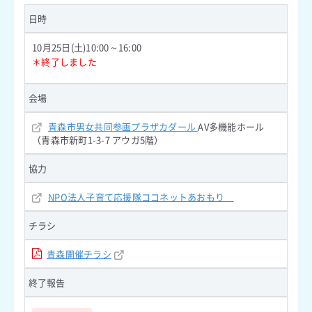
日時
10月25日(土)10:00～16:00
＊終了しました
会場
青森市男女共同参画プラザカダール
AV多機能ホール
（青森市新町1-3-7 アウガ5階）
協力
NPO法人子育て応援隊ココネットあおもり
チラシ
青森開催チラシ
終了報告